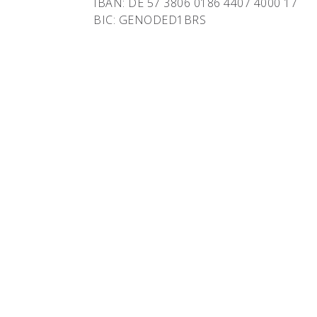
IBAN: DE 57 3806 0186 4407 4000 17
BIC: GENODED1BRS