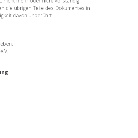
, nicht mehr oder nicht vollständig
ben die übrigen Teile des Dokumentes in
tigkeit davon unberührt.
geben:
e.V.
ung